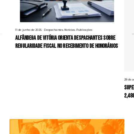
,
,
11 de junho de 2026
Despachantes
Notícias
Publicações
Alfândega de Vitória orienta despachantes sobre
regularidade fiscal no recebimento de honorários
28 de a
Supe
2,48