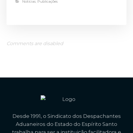
Notícias
,
Publicações
Comments are disabled
Desde 1991, o Sindicato dos Despachantes
Aduaneiros do Estado do Espírito Santo
trabalha para ser a instituição facilitadora e