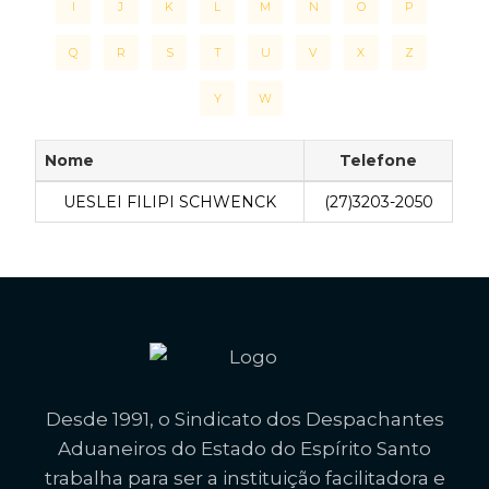
I
J
K
L
M
N
O
P
Q
R
S
T
U
V
X
Z
Y
W
Nome
Telefone
UESLEI FILIPI SCHWENCK
(27)3203-2050
Desde 1991, o Sindicato dos Despachantes
Aduaneiros do Estado do Espírito Santo
trabalha para ser a instituição facilitadora e