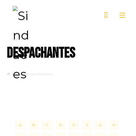
Despachantes
Despachantes
A
B
C
D
E
F
G
H