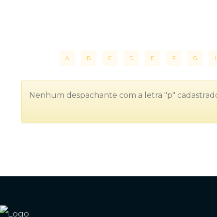
A
B
C
D
E
F
G
Nenhum despachante com a letra "p" cadastrado