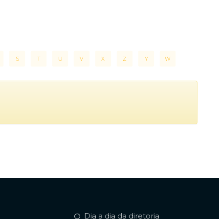
S
T
U
V
X
Z
Y
W
Dia a dia da diretoria