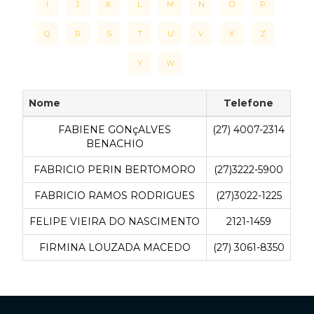
I
J
K
L
M
N
O
P
Q
R
S
T
U
V
X
Z
Y
W
Nome
Telefone
FABIENE GONçALVES
(27) 4007-2314
BENACHIO
FABRICIO PERIN BERTOMORO
(27)3222-5900
FABRICIO RAMOS RODRIGUES
(27)3022-1225
FELIPE VIEIRA DO NASCIMENTO
2121-1459
FIRMINA LOUZADA MACEDO
(27) 3061-8350