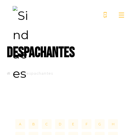
Despachantes
Despachantes
A
B
C
D
E
F
G
H