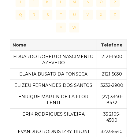
I
J
K
L
M
N
O
P
Q
R
S
T
U
V
X
Z
Y
W
Nome
Telefone
EDUARDO ROBERTO NASCIMENTO
2121-1400
AZEVEDO
ELANIA BUSATO DA FONSECA
2121-5630
ELIZEU FERNANDES DOS SANTOS
3232-2900
ENRIQUE MARTIN DE LA FLOR
(27) 3340-
LENTI
8432
ERIK RODRIGUES SILVEIRA
35 2105-
4500
EVANDRO RODNISTZKY TIRONI
3223-5640