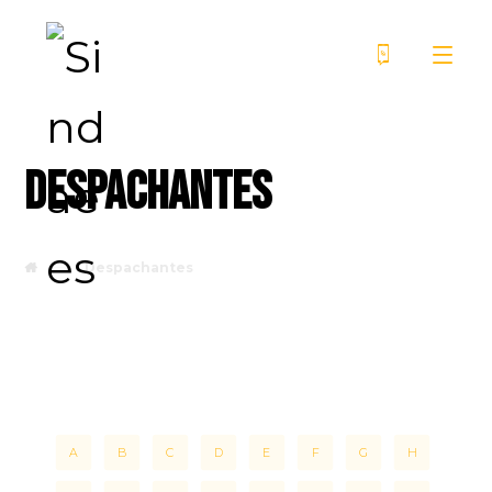
Despachantes
Despachantes
A
B
C
D
E
F
G
H