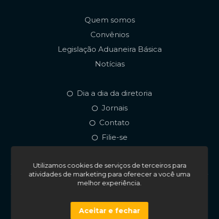
Quem somos
Convênios
Legislação Aduaneira Básica
Notícias
Dia a dia da diretoria
Jornais
Contato
Filie-se
Utilizamos cookies de serviços de terceiros para
atividades de marketing para oferecer a você uma
melhor experiência.
© 2026. Todos os direitos reservados. Sindaees • Sindicato
dos Despachantes Aduaneiros do Estado do Espírito
Aceitar e fechar
Santo