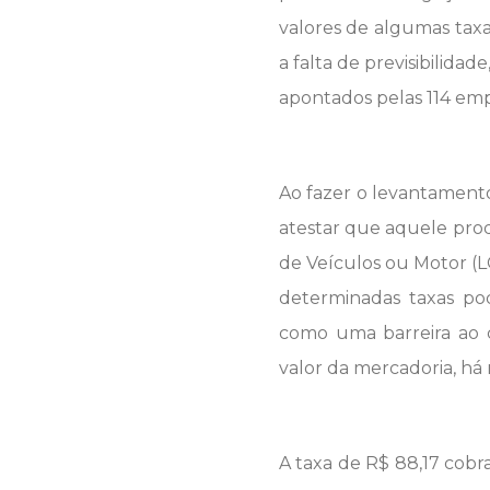
valores de algumas taxa
a falta de previsibilida
apontados pelas 114 emp
Ao fazer o levantamento
atestar que aquele pr
de Veículos ou Motor (
determinadas taxas p
como uma barreira ao 
valor da mercadoria, há
A taxa de R$ 88,17 cobr