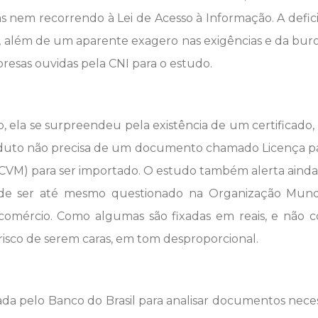
s nem recorrendo à Lei de Acesso à Informação. A defic
de, além de um aparente exagero nas exigências e da bur
resas ouvidas pela CNI para o estudo.
, ela se surpreendeu pela existência de um certificado,
oduto não precisa de um documento chamado Licença pa
LCVM) para ser importado. O estudo também alerta ainda
ode ser até mesmo questionado na Organização Mund
comércio. Como algumas são fixadas em reais, e não
 risco de serem caras, em tom desproporcional.
ada pelo Banco do Brasil para analisar documentos neces