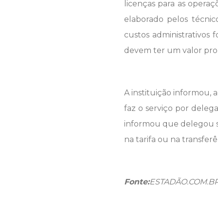
licenças para as operaç
elaborado pelos técni
custos administrativos 
devem ter um valor prop
A instituição informou, 
faz o serviço por delega
informou que delegou se
na tarifa ou na transferê
Fonte:
ESTADÃO.COM.B