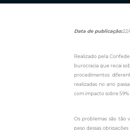
Data de publicação:
22/
Realizado pela Confeder
burocracia que recai sobr
procedimentos diferen
realizadas no ano pass
com impacto sobre 59% 
Os problemas são tão v
peso dessas obrigações 