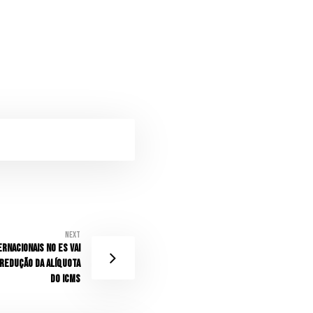
Next
rnacionais no ES vai
redução da alíquota
do ICMS