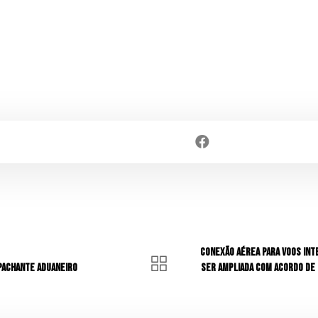
Conexão aérea para voos inte
pachante Aduaneiro
ser ampliada com acordo de 