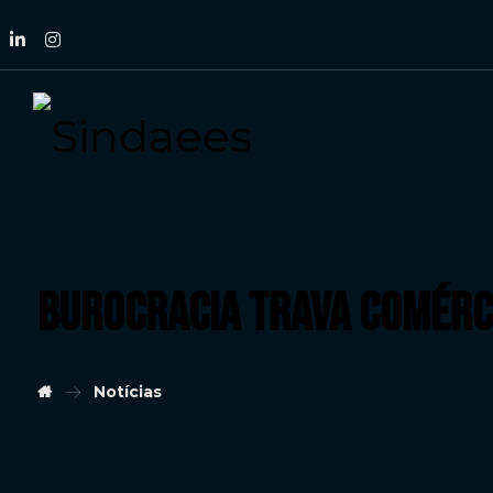
Burocracia trava comérci
Notícias