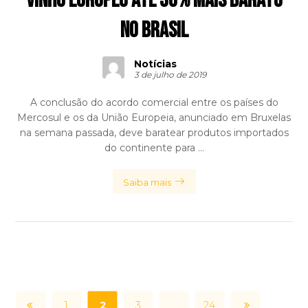
vinho europeu até 30% mais barato
no Brasil
Notícias
3 de julho de 2019
A conclusão do acordo comercial entre os países do
Mercosul e os da União Europeia, anunciado em Bruxelas
na semana passada, deve baratear produtos importados
do continente para ...
Saiba mais
1
2
3
…
24