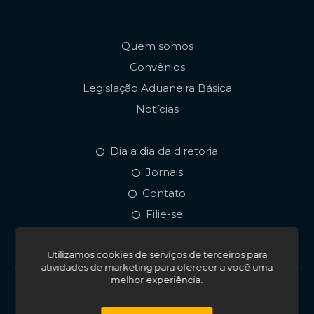
Quem somos
Convênios
Legislação Aduaneira Básica
Notícias
Dia a dia da diretoria
Jornais
Contato
Filie-se
Utilizamos cookies de serviços de terceiros para
atividades de marketing para oferecer a você uma
melhor experiência.
© 2026. Todos os direitos reservados. Sindaees • Sindicato
dos Despachantes Aduaneiros do Estado do Espírito